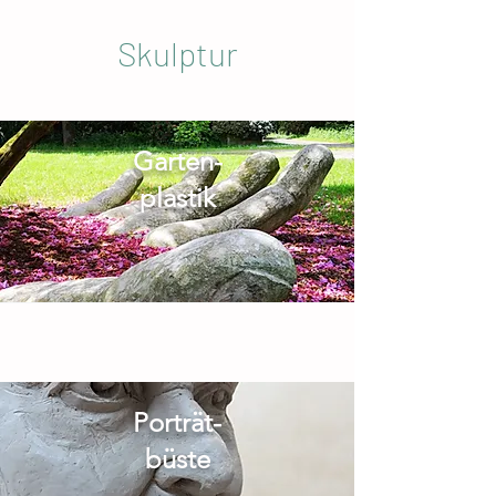
Skulptur
Garten-
plastik
Porträt-
büste