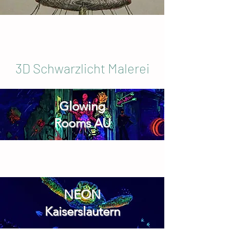
3D Schwarzlicht Malerei
Glowing
Rooms AU
NEON
Kaiserslautern