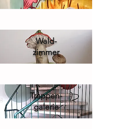
Wald-
zimmer
Treppen-
galerie