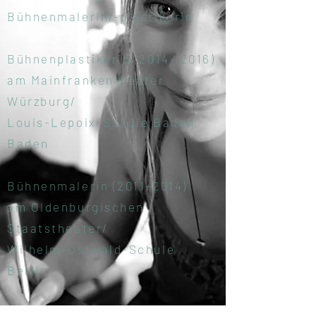
Bühnenmalerin/-plastikerin
Bühnenplastikerin
(2014- 2016)
am Mainfrankentheater
Würzburg/
Louis-Lepoix-Schule Baden
Baden
Bühnenmalerin
(2011-2014)
am Oldenburgischen
Staatstheater/
Wilhelm-Ostwald-Schule
Berlin
FOS Gestaltung
(2008-2010)