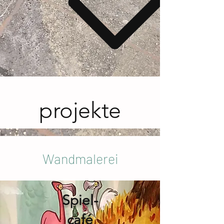
projekte
Wandmalerei
Spiel
-
café